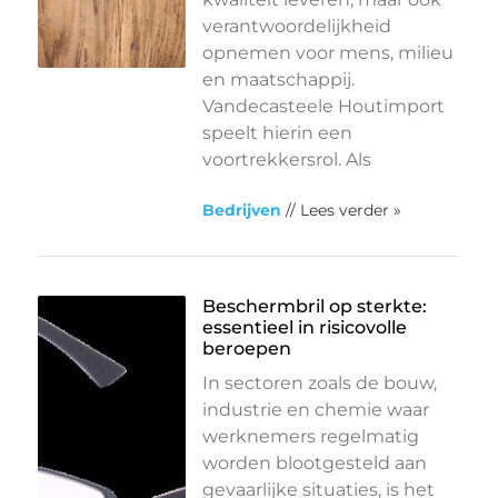
verantwoordelijkheid
opnemen voor mens, milieu
en maatschappij.
Vandecasteele Houtimport
speelt hierin een
voortrekkersrol. Als
Bedrijven
// Lees verder »
Beschermbril op sterkte:
essentieel in risicovolle
beroepen
In sectoren zoals de bouw,
industrie en chemie waar
werknemers regelmatig
worden blootgesteld aan
gevaarlijke situaties, is het