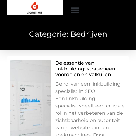
Categorie: Bedrijven
De essentie van
linkbuilding: strategieën,
voordelen en valkuilen
De rol van een linkbuilding
specialist in SEO
Een linkbuilding
specialist speelt een cruciale
rol in het verbeteren van de
zichtbaarheid en autoriteit
van je website binnen
zoekmachines. Door