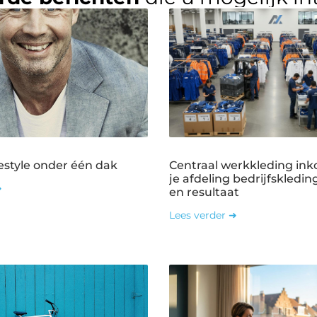
estyle onder één dak
Centraal werkkleding ink
je afdeling bedrijfskledin
➜
en resultaat
Lees verder ➜