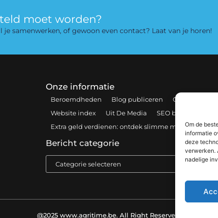
rteld moet worden?
 wil je samenwerken, of gewoon even contact? Laat van je horen!
Onze informatie
Beroemdheden
Blog publiceren
Contact
Coo
Website index
Uit De Media
SEO backlinks kopen
Om de beste
Extra geld verdienen: ontdek slimme manieren om 
informatie o
deze techno
Bericht categorie
verwerken. 
nadelige in
Acc
@2025 www.agritime.be. All Right Reserved.​