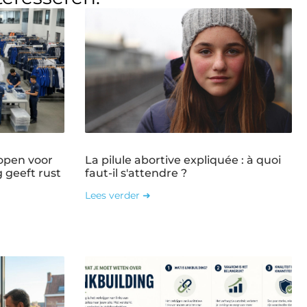
open voor
La pilule abortive expliquée : à quoi
g geeft rust
faut-il s'attendre ?
Lees verder ➜