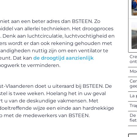
iet aan een beter adres dan BSTEEN. Zo
iddel van allerlei technieken. Het droogproces
n. Denk aan luchtcirculatie, luchtvochtigheid en
kers wordt er dan ook rekening gehouden met
andigheden nuttig zijn om een ventilator te
Cre
eunt. Dat kan
de droogtijd aanzienlijk
on
roogwerk te verminderen.
Mod
Cen
gee
t-Vlaanderen doet u uiteraard bij BSTEEN. De
tel is twee weken. Hoelang het in uw geval
La 
ort u van de deskundige vakmensen. Met
Tra
doeltreffende wijze een einde aan hardnekkige
De 
op met de medewerkers van BSTEEN.
fie