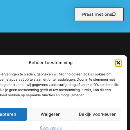
Praat met ons
kiebeleid (EU)
Ons team
Over ons
Partners
Beheer toestemming
: zo bouw je stap voor stap aan een sterke online autoriteit
 ervaringen te bieden, gebruiken wij technologieën zoals cookies om
jouw inkomen te vergroten
ver je apparaat op te slaan en/of te raadplegen. Door in te stemmen met
logieën kunnen wij gegevens zoals surfgedrag of unieke ID's op deze site
Als je geen toestemming geeft of uw toestemming intrekt, kan dit een
vloed hebben op bepaalde functies en mogelijkheden.
epteren
Weigeren
Bekijk voorkeuren
TOP
Cookiebeleid