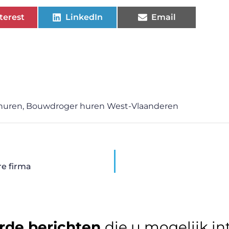
terest
LinkedIn
Email
huren
,
Bouwdroger huren West-Vlaanderen
re firma
rde berichten
die u mogelijk in