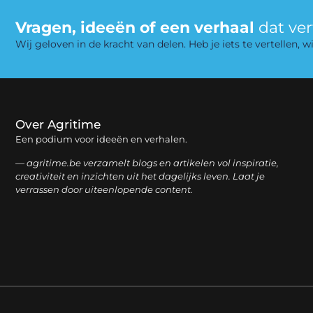
Vragen, ideeën of een verhaal
dat ve
Wij geloven in de kracht van delen. Heb je iets te vertellen,
Over Agritime
Een podium voor ideeën en verhalen.
— agritime.be verzamelt blogs en artikelen vol inspiratie,
creativiteit en inzichten uit het dagelijks leven. Laat je
verrassen door uiteenlopende content.