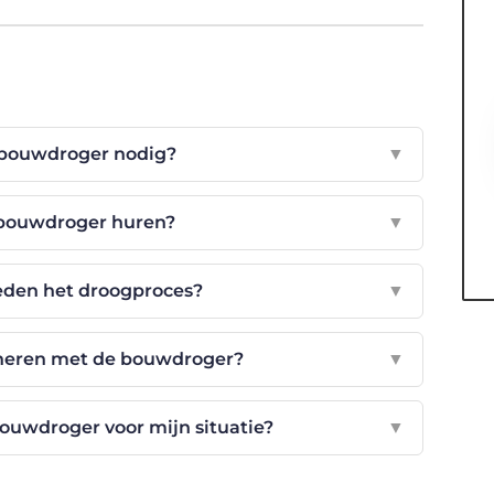
 bouwdroger nodig?
▼
 bouwdroger huren?
▼
eden het droogproces?
▼
ineren met de bouwdroger?
▼
ouwdroger voor mijn situatie?
▼