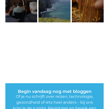
Begin vandaag nog met bloggen
Of je nu schrijft over reizen, technologie,
gezondheid of iets heel anders – bij ons
krijg je de ruimte. Registreer en bereik een