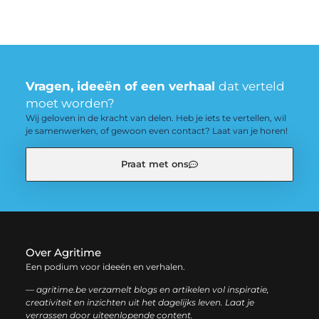
Vragen, ideeën of een verhaal
dat verteld
moet worden?
Wij geloven in de kracht van delen. Heb je iets te vertellen, wil
je samenwerken, of gewoon even contact? Laat van je horen!
Praat met ons
Over Agritime
Een podium voor ideeën en verhalen.
— agritime.be verzamelt blogs en artikelen vol inspiratie,
creativiteit en inzichten uit het dagelijks leven. Laat je
verrassen door uiteenlopende content.