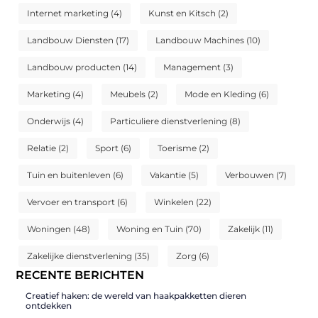
Internet marketing
(4)
Kunst en Kitsch
(2)
Landbouw Diensten
(17)
Landbouw Machines
(10)
Landbouw producten
(14)
Management
(3)
Marketing
(4)
Meubels
(2)
Mode en Kleding
(6)
Onderwijs
(4)
Particuliere dienstverlening
(8)
Relatie
(2)
Sport
(6)
Toerisme
(2)
Tuin en buitenleven
(6)
Vakantie
(5)
Verbouwen
(7)
Vervoer en transport
(6)
Winkelen
(22)
Woningen
(48)
Woning en Tuin
(70)
Zakelijk
(11)
Zakelijke dienstverlening
(35)
Zorg
(6)
RECENTE BERICHTEN
Creatief haken: de wereld van haakpakketten dieren
ontdekken