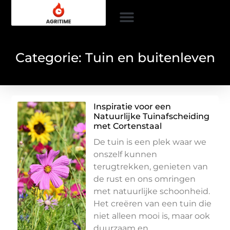
Categorie: Tuin en buitenleven
Inspiratie voor een
Natuurlijke Tuinafscheiding
met Cortenstaal
De tuin is een plek waar we
onszelf kunnen
terugtrekken, genieten van
de rust en ons omringen
met natuurlijke schoonheid.
Het creëren van een tuin die
niet alleen mooi is, maar ook
duurzaam en