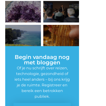
Begin vandaag nog
met bloggen
Of je nu schrijft over reizen,
technologie, gezondheid of
iets heel anders – bij ons krijg
je de ruimte. Registreer en
bereik een betrokken
publiek.