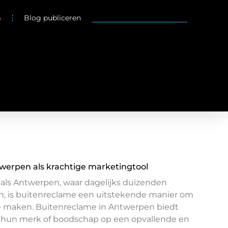
m
Blog publiceren
werpen als krachtige marketingtool
 als Antwerpen, waar dagelijks duizenden
, is buitenreclame een uitstekende manier om
te maken. Buitenreclame in Antwerpen biedt
 hun merk of boodschap op een opvallende en