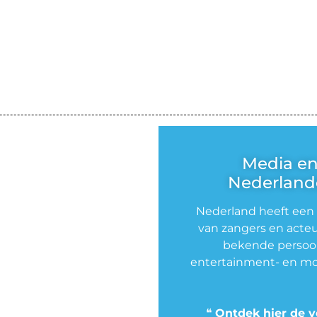
Media e
Nederlande
Nederland heeft een
van zangers en acteu
bekende persoon
entertainment- en mo
❝
Ontdek hier de v