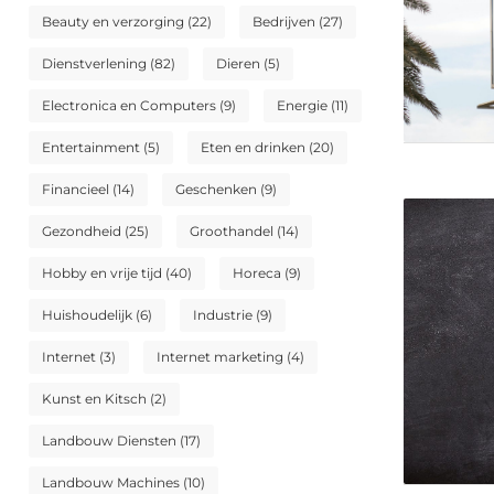
Beauty en verzorging
(22)
Bedrijven
(27)
Dienstverlening
(82)
Dieren
(5)
Electronica en Computers
(9)
Energie
(11)
Entertainment
(5)
Eten en drinken
(20)
Financieel
(14)
Geschenken
(9)
Gezondheid
(25)
Groothandel
(14)
Hobby en vrije tijd
(40)
Horeca
(9)
Huishoudelijk
(6)
Industrie
(9)
Internet
(3)
Internet marketing
(4)
Kunst en Kitsch
(2)
Landbouw Diensten
(17)
Landbouw Machines
(10)