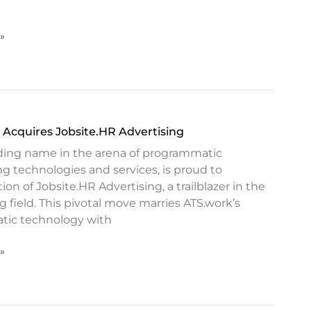
 »
 Acquires Jobsite.HR Advertising
ading name in the arena of programmatic
g technologies and services, is proud to
on of Jobsite.HR Advertising, a trailblazer in the
 field. This pivotal move marries ATS.work’s
ic technology with
 »