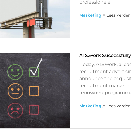
professionele
Marketing
// Lees verder
ATS.work Successfully
Today, ATS.work, a le
recruitment advertisin
announce the acquisiti
recruitment marketing
renowned programmat
Marketing
// Lees verder