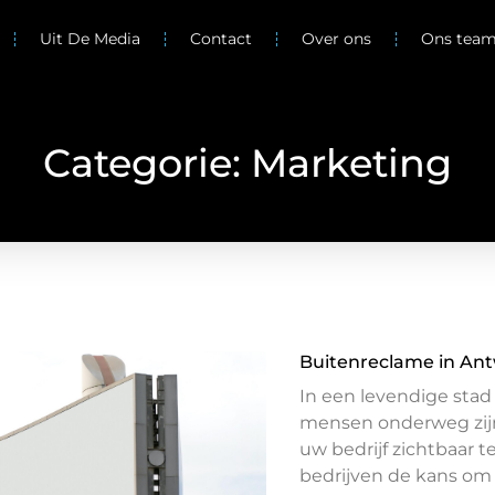
Uit De Media
Contact
Over ons
Ons tea
Categorie: Marketing
Buitenreclame in Ant
In een levendige stad
mensen onderweg zijn
uw bedrijf zichtbaar 
bedrijven de kans om