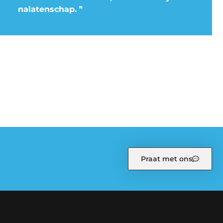
nalatenschap.
❞
Praat met ons