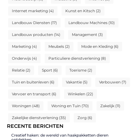
Internet marketing
(4)
Kunst en Kitsch
(2)
Landbouw Diensten
(17)
Landbouw Machines
(10)
Landbouw producten
(14)
Management
(3)
Marketing
(4)
Meubels
(2)
Mode en Kleding
(6)
Onderwijs
(4)
Particuliere dienstverlening
(8)
Relatie
(2)
Sport
(6)
Toerisme
(2)
Tuin en buitenleven
(6)
Vakantie
(5)
Verbouwen
(7)
Vervoer en transport
(6)
Winkelen
(22)
Woningen
(48)
Woning en Tuin
(70)
Zakelijk
(11)
Zakelijke dienstverlening
(35)
Zorg
(6)
RECENTE BERICHTEN
Creatief haken: de wereld van haakpakketten dieren
ontdekken