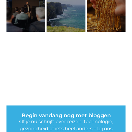
Begin vandaag nog met bloggen
Of je nu schrijft over reizen, technologie,
gezondheid of iets heel anders – bij ons