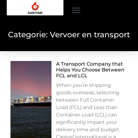
Categorie: Vervoer en transport
A Transport Company that
Helps You Choose Between
FCL and LCL
When you’re shipping
goods overseas, selecting
between Full Container
Load (FCL) and Less than
Container Load (LCL) can
significantly impact your
delivery time and budget.
Caravel International is a