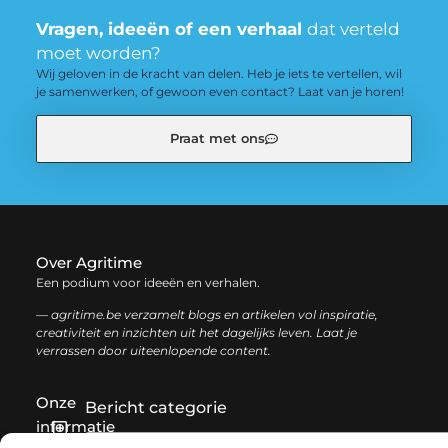
Vragen, ideeën of een verhaal
dat verteld
moet worden?
Wij geloven in de kracht van delen. Heb je iets te vertellen, wil
je samenwerken, of gewoon even contact? Laat van je horen!
Praat met ons
Over Agritime
Een podium voor ideeën en verhalen.
— agritime.be verzamelt blogs en artikelen vol inspiratie,
creativiteit en inzichten uit het dagelijks leven. Laat je
verrassen door uiteenlopende content.
Onze
Bericht categorie
informatie