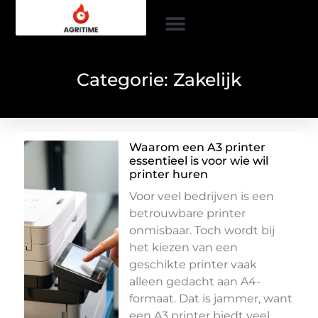
Categorie: Zakelijk
Waarom een A3 printer
essentieel is voor wie wil
printer huren
Voor veel bedrijven is een
betrouwbare printer
onmisbaar. Toch wordt bij
het kiezen van een
geschikte printer vaak
alleen gedacht aan A4-
formaat. Dat is jammer, want
een A3 printer biedt veel