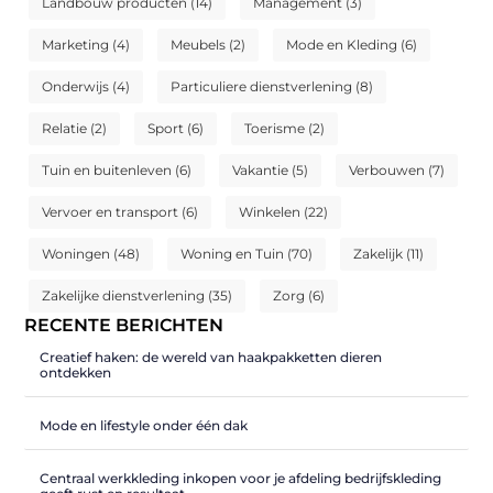
Landbouw producten
(14)
Management
(3)
Marketing
(4)
Meubels
(2)
Mode en Kleding
(6)
Onderwijs
(4)
Particuliere dienstverlening
(8)
Relatie
(2)
Sport
(6)
Toerisme
(2)
Tuin en buitenleven
(6)
Vakantie
(5)
Verbouwen
(7)
Vervoer en transport
(6)
Winkelen
(22)
Woningen
(48)
Woning en Tuin
(70)
Zakelijk
(11)
Zakelijke dienstverlening
(35)
Zorg
(6)
RECENTE BERICHTEN
Creatief haken: de wereld van haakpakketten dieren
ontdekken
Mode en lifestyle onder één dak
Centraal werkkleding inkopen voor je afdeling bedrijfskleding