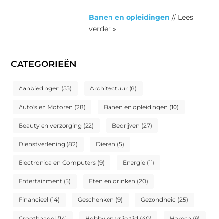
Banen en opleidingen
// Lees
verder »
CATEGORIEËN
Aanbiedingen
(55)
Architectuur
(8)
Auto's en Motoren
(28)
Banen en opleidingen
(10)
Beauty en verzorging
(22)
Bedrijven
(27)
Dienstverlening
(82)
Dieren
(5)
Electronica en Computers
(9)
Energie
(11)
Entertainment
(5)
Eten en drinken
(20)
Financieel
(14)
Geschenken
(9)
Gezondheid
(25)
Groothandel
(14)
Hobby en vrije tijd
(40)
Horeca
(9)