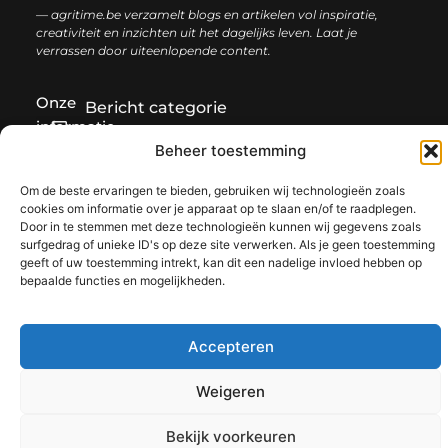
— agritime.be verzamelt blogs en artikelen vol inspiratie,
creativiteit en inzichten uit het dagelijks leven. Laat je
verrassen door uiteenlopende content.
Onze
Bericht categorie
informatie
Beheer toestemming
SEO backlinks kopen: zo bouw je stap voor stap aan een sterke online autoriteit
Extra geld verdienen: ontdek slimme manieren om jouw inkomen te vergroten
Om de beste ervaringen te bieden, gebruiken wij technologieën zoals
cookies om informatie over je apparaat op te slaan en/of te raadplegen.
Door in te stemmen met deze technologieën kunnen wij gegevens zoals
surfgedrag of unieke ID's op deze site verwerken. Als je geen toestemming
@2025 www.agritime.be. All Right Reserved.​
geeft of uw toestemming intrekt, kan dit een nadelige invloed hebben op
bepaalde functies en mogelijkheden.
Accepteren
Weigeren
Bekijk voorkeuren