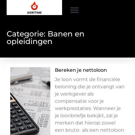
Categorie: Banen en
opleidingen
Bereken je nettoloon
Je loon vormt de financiële
beloning die je ontvangt van
je werkgever als
compensatie voor je
werkprestaties. Wanneer je
je loonbriefje bekijkt, zal je
merken dat hierop zowel
een bruto- als een nettoloon