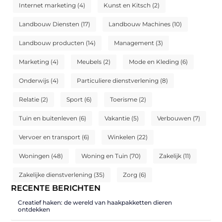
Internet marketing
(4)
Kunst en Kitsch
(2)
Landbouw Diensten
(17)
Landbouw Machines
(10)
Landbouw producten
(14)
Management
(3)
Marketing
(4)
Meubels
(2)
Mode en Kleding
(6)
Onderwijs
(4)
Particuliere dienstverlening
(8)
Relatie
(2)
Sport
(6)
Toerisme
(2)
Tuin en buitenleven
(6)
Vakantie
(5)
Verbouwen
(7)
Vervoer en transport
(6)
Winkelen
(22)
Woningen
(48)
Woning en Tuin
(70)
Zakelijk
(11)
Zakelijke dienstverlening
(35)
Zorg
(6)
RECENTE BERICHTEN
Creatief haken: de wereld van haakpakketten dieren
ontdekken