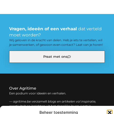
Vragen, ideeën of een verhaal
dat verteld
moet worden?
Wij geloven in de kracht van delen. Heb je iets te vertellen, wil
je samenwerken, of gewoon even contact? Laat van je horen!
Praat met ons
Over Agritime
Een podium voor ideeën en verhalen.
— agritime.be verzamelt blogs en artikelen vol inspiratie,
creativiteit en inzichten uit het dagelijks leven. Laat je
verrassen door uiteenlopende content.
Beheer toestemming