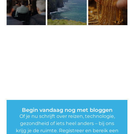
Begin vandaag nog met bloggen
Of je nu schrijft over reizen, technologie,
gezondheid of iets heel anders – bij ons
krijg je de ruimte. Registreer en bereik een