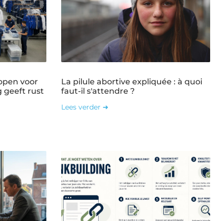
open voor
La pilule abortive expliquée : à quoi
g geeft rust
faut-il s'attendre ?
Lees verder ➜