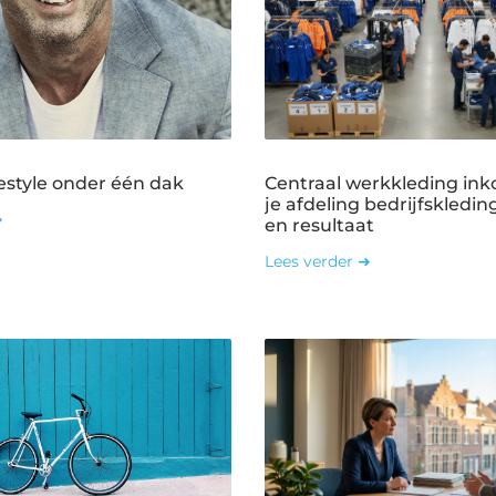
estyle onder één dak
Centraal werkkleding ink
je afdeling bedrijfskledin
➜
en resultaat
Lees verder ➜