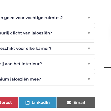
n goed voor vochtige ruimtes?
▼
rlijk licht van jaloeziën?
▼
geschikt voor elke kamer?
▼
ij aan het interieur?
▼
nium jaloeziën mee?
▼
terest
LinkedIn
Email