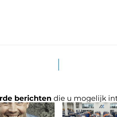
rde berichten
die u mogelijk in