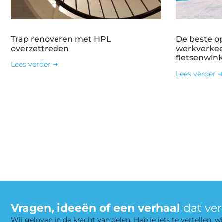
Trap renoveren met HPL
De beste o
overzettreden
werkverkee
fietsenwin
Lees verder ➜
Lees verder 
Vragen, ideeën of een verhaal
dat ve
Wij geloven in de kracht van delen. Heb je iets te vertellen,