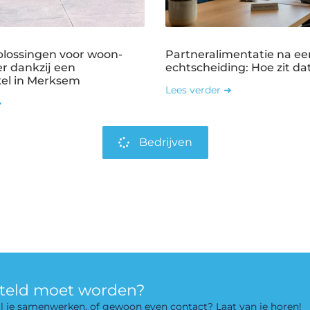
plossingen voor woon-
Partneralimentatie na ee
r dankzij een
echtscheiding: Hoe zit dat
kel in Merksem
Lees verder ➜
➜
Bedrijven
rteld moet worden?
 wil je samenwerken, of gewoon even contact? Laat van je horen!