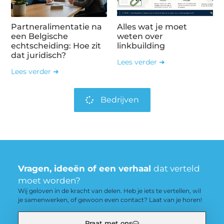
Partneralimentatie na
Alles wat je moet
een Belgische
weten over
echtscheiding: Hoe zit
linkbuilding
dat juridisch?
Lees verder ➜
Lees verder ➜
Bedrijven
Vragen, ideeën of een verhaal
dat verteld
moet worden?
Wij geloven in de kracht van delen. Heb je iets te vertellen, wil
je samenwerken, of gewoon even contact? Laat van je horen!
Praat met ons