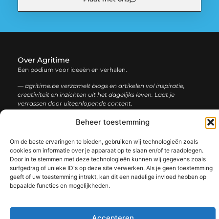
Over Agritime
Een podium voor ideeën en verhalen.
— agritime.be verzamelt blogs en artikelen vol inspiratie,
creativiteit en inzichten uit het dagelijks leven. Laat je
verrassen door uiteenlopende content.
Beheer toestemming
Onze
Bericht categorie
informatie
Om de beste ervaringen te bieden, gebruiken wij technologieën zoals
cookies om informatie over je apparaat op te slaan en/of te raadplegen.
SEO backlinks kopen: zo bouw je stap voor stap aan een sterke online autoriteit
Extra geld verdienen: ontdek slimme manieren om jouw inkomen te vergroten
Door in te stemmen met deze technologieën kunnen wij gegevens zoals
surfgedrag of unieke ID's op deze site verwerken. Als je geen toestemming
geeft of uw toestemming intrekt, kan dit een nadelige invloed hebben op
bepaalde functies en mogelijkheden.
@2025 www.agritime.be. All Right Reserved.​
Accepteren