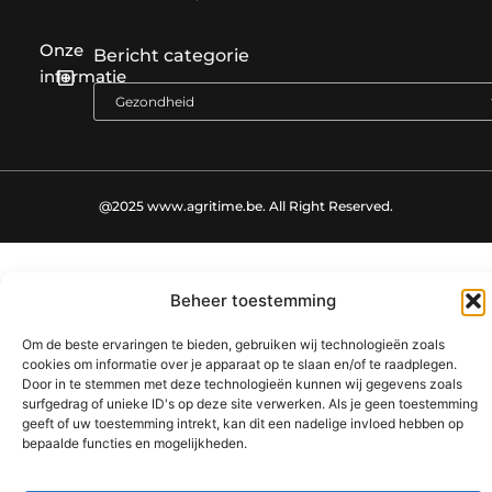
Onze
Bericht categorie
informatie
SEO backlinks kopen: zo bouw je stap voor stap aan een sterke online autoriteit
Extra geld verdienen: ontdek slimme manieren om jouw inkomen te vergroten
@2025 www.agritime.be. All Right Reserved.​
Beheer toestemming
Om de beste ervaringen te bieden, gebruiken wij technologieën zoals
cookies om informatie over je apparaat op te slaan en/of te raadplegen.
Door in te stemmen met deze technologieën kunnen wij gegevens zoals
surfgedrag of unieke ID's op deze site verwerken. Als je geen toestemming
geeft of uw toestemming intrekt, kan dit een nadelige invloed hebben op
bepaalde functies en mogelijkheden.