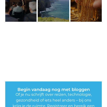
Begin vandaag nog met bloggen
Of je nu schrijft over reizen, technologie,
gezondheid of iets heel anders – bij ons
krijg je de ruimte. Registreer en bereik een