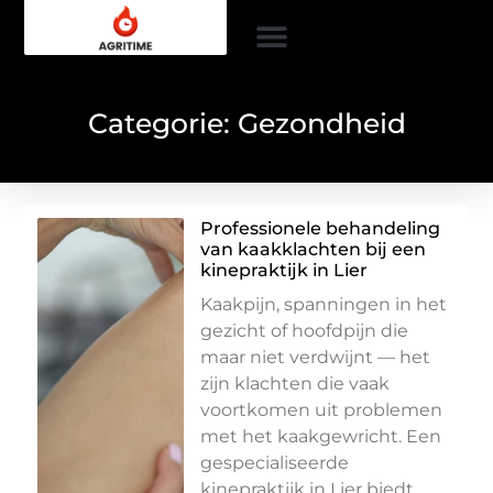
Categorie: Gezondheid
Professionele behandeling
van kaakklachten bij een
kinepraktijk in Lier
Kaakpijn, spanningen in het
gezicht of hoofdpijn die
maar niet verdwijnt — het
zijn klachten die vaak
voortkomen uit problemen
met het kaakgewricht. Een
gespecialiseerde
kinepraktijk in Lier biedt