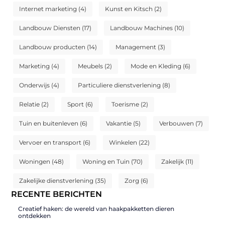
Internet marketing
(4)
Kunst en Kitsch
(2)
Landbouw Diensten
(17)
Landbouw Machines
(10)
Landbouw producten
(14)
Management
(3)
Marketing
(4)
Meubels
(2)
Mode en Kleding
(6)
Onderwijs
(4)
Particuliere dienstverlening
(8)
Relatie
(2)
Sport
(6)
Toerisme
(2)
Tuin en buitenleven
(6)
Vakantie
(5)
Verbouwen
(7)
Vervoer en transport
(6)
Winkelen
(22)
Woningen
(48)
Woning en Tuin
(70)
Zakelijk
(11)
Zakelijke dienstverlening
(35)
Zorg
(6)
RECENTE BERICHTEN
Creatief haken: de wereld van haakpakketten dieren
ontdekken