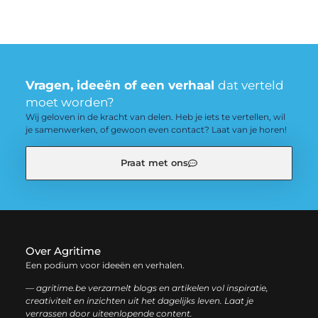
Vragen, ideeën of een verhaal
dat verteld
moet worden?
Wij geloven in de kracht van delen. Heb je iets te vertellen, wil
je samenwerken, of gewoon even contact? Laat van je horen!
Praat met ons
Over Agritime
Een podium voor ideeën en verhalen.
— agritime.be verzamelt blogs en artikelen vol inspiratie,
creativiteit en inzichten uit het dagelijks leven. Laat je
verrassen door uiteenlopende content.