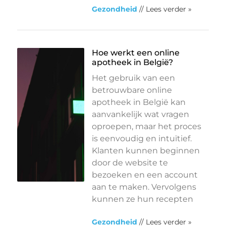
Gezondheid
// Lees verder »
Hoe werkt een online
apotheek in België?
Het gebruik van een
betrouwbare online
apotheek in België kan
aanvankelijk wat vragen
oproepen, maar het proces
is eenvoudig en intuïtief.
Klanten kunnen beginnen
door de website te
bezoeken en een account
aan te maken. Vervolgens
kunnen ze hun recepten
Gezondheid
// Lees verder »