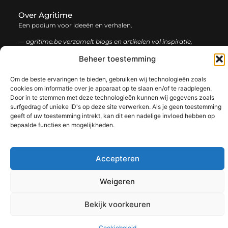
Over Agritime
Een podium voor ideeën en verhalen.
— agritime.be verzamelt blogs en artikelen vol inspiratie,
creativiteit en inzichten uit het dagelijks leven. Laat je
Beheer toestemming
verrassen door uiteenlopende content.
Om de beste ervaringen te bieden, gebruiken wij technologieën zoals
Onze
Bericht categorie
cookies om informatie over je apparaat op te slaan en/of te raadplegen.
Door in te stemmen met deze technologieën kunnen wij gegevens zoals
informatie
surfgedrag of unieke ID's op deze site verwerken. Als je geen toestemming
SEO backlinks kopen: zo bouw je stap voor stap aan een sterke online autoriteit
Extra geld verdienen: ontdek slimme manieren om jouw inkomen te vergroten
geeft of uw toestemming intrekt, kan dit een nadelige invloed hebben op
bepaalde functies en mogelijkheden.
Accepteren
@2025 www.agritime.be. All Right Reserved.​
Weigeren
Bekijk voorkeuren
Cookiebeleid