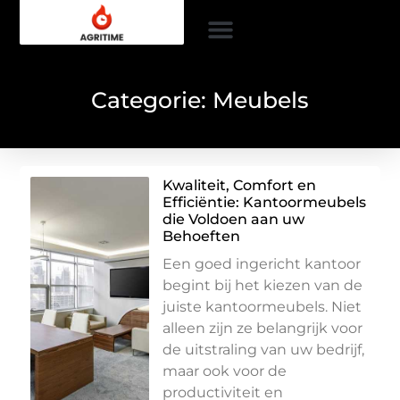
Categorie: Meubels
Kwaliteit, Comfort en
Efficiëntie: Kantoormeubels
die Voldoen aan uw
Behoeften
Een goed ingericht kantoor
begint bij het kiezen van de
juiste kantoormeubels. Niet
alleen zijn ze belangrijk voor
de uitstraling van uw bedrijf,
maar ook voor de
productiviteit en