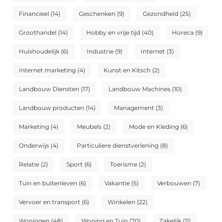
Financieel
(14)
Geschenken
(9)
Gezondheid
(25)
Groothandel
(14)
Hobby en vrije tijd
(40)
Horeca
(9)
Huishoudelijk
(6)
Industrie
(9)
Internet
(3)
Internet marketing
(4)
Kunst en Kitsch
(2)
Landbouw Diensten
(17)
Landbouw Machines
(10)
Landbouw producten
(14)
Management
(3)
Marketing
(4)
Meubels
(2)
Mode en Kleding
(6)
Onderwijs
(4)
Particuliere dienstverlening
(8)
Relatie
(2)
Sport
(6)
Toerisme
(2)
Tuin en buitenleven
(6)
Vakantie
(5)
Verbouwen
(7)
Vervoer en transport
(6)
Winkelen
(22)
Woningen
(48)
Woning en Tuin
(70)
Zakelijk
(11)