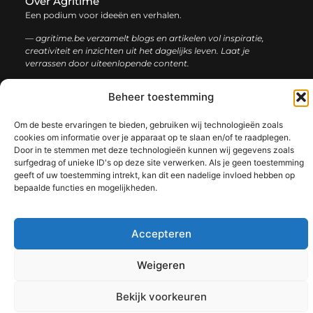
Over Agritime
Een podium voor ideeën en verhalen.
— agritime.be verzamelt blogs en artikelen vol inspiratie,
creativiteit en inzichten uit het dagelijks leven. Laat je
verrassen door uiteenlopende content.
Beheer toestemming
Onze
Bericht categorie
informatie
Om de beste ervaringen te bieden, gebruiken wij technologieën zoals
cookies om informatie over je apparaat op te slaan en/of te raadplegen.
SEO backlinks kopen: zo bouw je stap voor stap aan een sterke online autoriteit
Extra geld verdienen: ontdek slimme manieren om jouw inkomen te vergroten
Door in te stemmen met deze technologieën kunnen wij gegevens zoals
surfgedrag of unieke ID's op deze site verwerken. Als je geen toestemming
geeft of uw toestemming intrekt, kan dit een nadelige invloed hebben op
bepaalde functies en mogelijkheden.
@2025 www.agritime.be. All Right Reserved.​
Accepteren
Weigeren
Bekijk voorkeuren