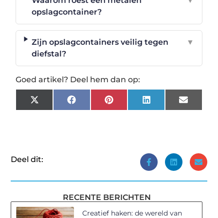
Waarom roest een metalen
▼
opslagcontainer?
Zijn opslagcontainers veilig tegen
▼
diefstal?
Goed artikel? Deel hem dan op:
X
Facebook
Pinterest
LinkedIn
Email
(Twitter)
Deel dit:
RECENTE BERICHTEN
Creatief haken: de wereld van