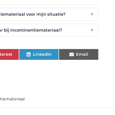
tiemateriaal voor mijn situatie?
▼
 bij incontinentiemateriaal?
▼
terest
LinkedIn
Email
tiemateriaal