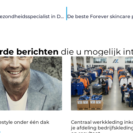
Vind het dieetadvies dat bij jou past bij deze gezondheidsspecialist in De Haan
rde berichten
die u mogelijk in
estyle onder één dak
Centraal werkkleding ink
je afdeling bedrijfskledin
➜