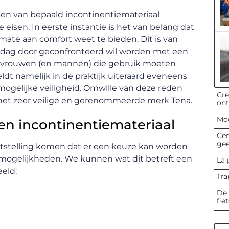
kopen van bepaald incontinentiemateriaal
eisen. In eerste instantie is het van belang dat
ate aan comfort weet te bieden. Dit is van
le dag door geconfronteerd wil worden met een
oor vrouwen (en mannen) die gebruik moeten
dt namelijk in de praktijk uiteraard eveneens
 mogelijke veiligheid. Omwille van deze reden
Cre
n het zeer veilige en gerenommeerde merk Tena.
on
Mod
ten incontinentiemateriaal
Cen
gee
vaststelling komen dat er een keuze kan worden
e mogelijkheden. We kunnen wat dit betreft een
La 
eld:
Tra
De 
fie