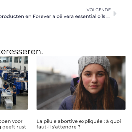
VOLGENDE
De beste Forever skincare producten en Forever aloë vera essential oils vindt u hier
teresseren.
open voor
La pilule abortive expliquée : à quoi
g geeft rust
faut-il s'attendre ?