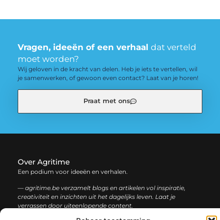
Vragen, ideeën of een verhaal
dat verteld
moet worden?
Wij geloven in de kracht van delen. Heb je iets te vertellen, wil
je samenwerken, of gewoon even contact? Laat van je horen!
Praat met ons
Over Agritime
Een podium voor ideeën en verhalen.
— agritime.be verzamelt blogs en artikelen vol inspiratie,
creativiteit en inzichten uit het dagelijks leven. Laat je
verrassen door uiteenlopende content.