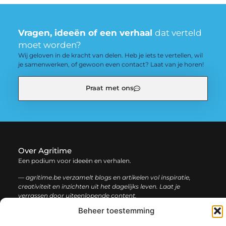
Vragen, ideeën of een verhaal
dat verteld
moet worden?
Wij geloven in de kracht van delen. Heb je iets te vertellen, wil
je samenwerken, of gewoon even contact? Laat van je horen!
Praat met ons
Over Agritime
Een podium voor ideeën en verhalen.
— agritime.be verzamelt blogs en artikelen vol inspiratie,
creativiteit en inzichten uit het dagelijks leven. Laat je
verrassen door uiteenlopende content.
Beheer toestemming
Onze
Bericht categorie