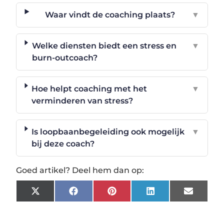
Waar vindt de coaching plaats?
▼
Welke diensten biedt een stress en
▼
burn-outcoach?
Hoe helpt coaching met het
▼
verminderen van stress?
Is loopbaanbegeleiding ook mogelijk
▼
bij deze coach?
Goed artikel? Deel hem dan op:
X
Facebook
Pinterest
LinkedIn
Email
(Twitter)