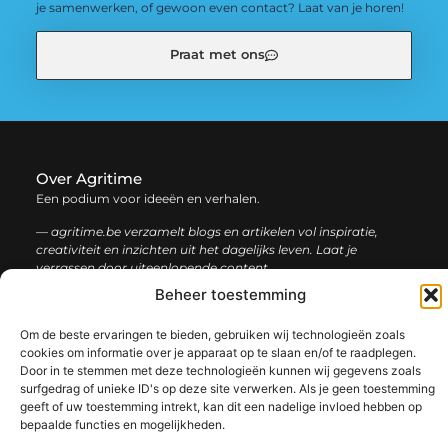
je samenwerken, of gewoon even contact? Laat van je horen!
Praat met ons
Over Agritime
Een podium voor ideeën en verhalen.
— agritime.be verzamelt blogs en artikelen vol inspiratie,
creativiteit en inzichten uit het dagelijks leven. Laat je
verrassen door uiteenlopende content.
Beheer toestemming
Onze
Bericht categorie
Om de beste ervaringen te bieden, gebruiken wij technologieën zoals
informatie
cookies om informatie over je apparaat op te slaan en/of te raadplegen.
Door in te stemmen met deze technologieën kunnen wij gegevens zoals
SEO backlinks kopen: zo bouw je stap voor stap aan een sterke online autoriteit
Extra geld verdienen: ontdek slimme manieren om jouw inkomen te vergroten
surfgedrag of unieke ID's op deze site verwerken. Als je geen toestemming
geeft of uw toestemming intrekt, kan dit een nadelige invloed hebben op
bepaalde functies en mogelijkheden.