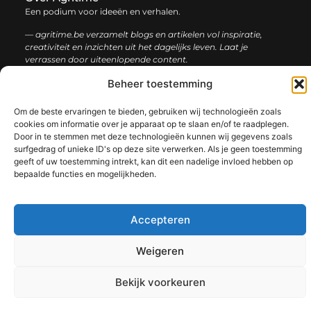
Een podium voor ideeën en verhalen.
— agritime.be verzamelt blogs en artikelen vol inspiratie,
creativiteit en inzichten uit het dagelijks leven. Laat je
verrassen door uiteenlopende content.
Beheer toestemming
Onze
Bericht categorie
informatie
Om de beste ervaringen te bieden, gebruiken wij technologieën zoals
cookies om informatie over je apparaat op te slaan en/of te raadplegen.
SEO backlinks kopen: zo bouw je stap voor stap aan een sterke online autoriteit
Extra geld verdienen: ontdek slimme manieren om jouw inkomen te vergroten
Door in te stemmen met deze technologieën kunnen wij gegevens zoals
surfgedrag of unieke ID's op deze site verwerken. Als je geen toestemming
geeft of uw toestemming intrekt, kan dit een nadelige invloed hebben op
bepaalde functies en mogelijkheden.
@2025 www.agritime.be. All Right Reserved.​
Accepteren
Weigeren
Bekijk voorkeuren