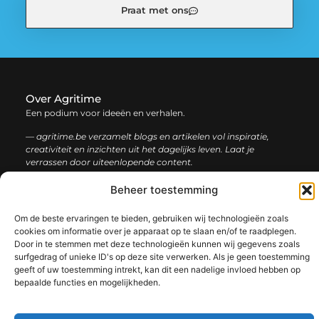
Praat met ons
Over Agritime
Een podium voor ideeën en verhalen.
— agritime.be verzamelt blogs en artikelen vol inspiratie,
creativiteit en inzichten uit het dagelijks leven. Laat je
verrassen door uiteenlopende content.
Beheer toestemming
Onze
Bericht categorie
informatie
Om de beste ervaringen te bieden, gebruiken wij technologieën zoals
cookies om informatie over je apparaat op te slaan en/of te raadplegen.
SEO backlinks kopen: zo bouw je stap voor stap aan een sterke online autoriteit
Extra geld verdienen: ontdek slimme manieren om jouw inkomen te vergroten
Door in te stemmen met deze technologieën kunnen wij gegevens zoals
surfgedrag of unieke ID's op deze site verwerken. Als je geen toestemming
geeft of uw toestemming intrekt, kan dit een nadelige invloed hebben op
bepaalde functies en mogelijkheden.
@2025 www.agritime.be. All Right Reserved.​