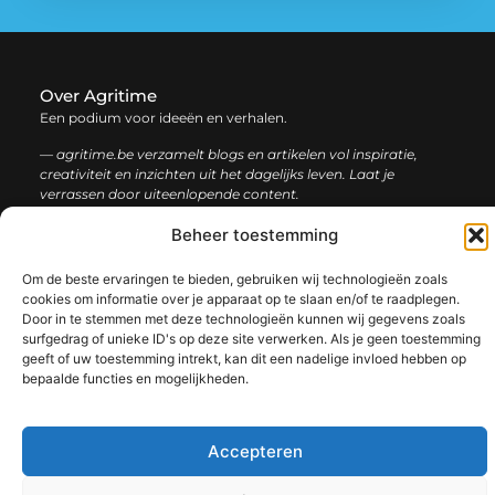
Over Agritime
Een podium voor ideeën en verhalen.
— agritime.be verzamelt blogs en artikelen vol inspiratie,
creativiteit en inzichten uit het dagelijks leven. Laat je
verrassen door uiteenlopende content.
Beheer toestemming
Onze
Bericht categorie
informatie
Om de beste ervaringen te bieden, gebruiken wij technologieën zoals
cookies om informatie over je apparaat op te slaan en/of te raadplegen.
SEO backlinks kopen: zo bouw je stap voor stap aan een sterke online autoriteit
Extra geld verdienen: ontdek slimme manieren om jouw inkomen te vergroten
Door in te stemmen met deze technologieën kunnen wij gegevens zoals
surfgedrag of unieke ID's op deze site verwerken. Als je geen toestemming
geeft of uw toestemming intrekt, kan dit een nadelige invloed hebben op
bepaalde functies en mogelijkheden.
@2025 www.agritime.be. All Right Reserved.​
Accepteren