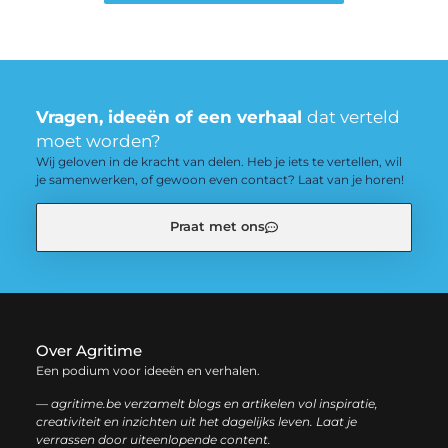
Vragen, ideeën of een verhaal
dat verteld
moet worden?
Wij geloven in de kracht van delen. Heb je iets te vertellen, wil
je samenwerken, of gewoon even contact? Laat van je horen!
Praat met ons
Over Agritime
Een podium voor ideeën en verhalen.
— agritime.be verzamelt blogs en artikelen vol inspiratie,
creativiteit en inzichten uit het dagelijks leven. Laat je
verrassen door uiteenlopende content.