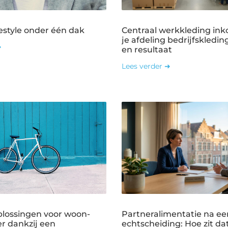
estyle onder één dak
Centraal werkkleding ink
je afdeling bedrijfskledin
➜
en resultaat
Lees verder ➜
plossingen voor woon-
Partneralimentatie na ee
r dankzij een
echtscheiding: Hoe zit dat