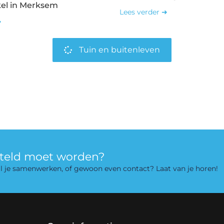
kel in Merksem
Lees verder ➜
➜
Tuin en buitenleven
rteld moet worden?
 wil je samenwerken, of gewoon even contact? Laat van je horen!