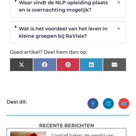
Waar vindt de NLP opleiding plaats
▼
en is overnachting mogelijk?
Wat is het voordeel van het leren in
▼
kleine groepen bij RaVisie?
Goed artikel? Deel hem dan op:
X
Facebook
Pinterest
LinkedIn
Email
(Twitter)
Deel dit:
RECENTE BERICHTEN
Creatief haken: de wereld van