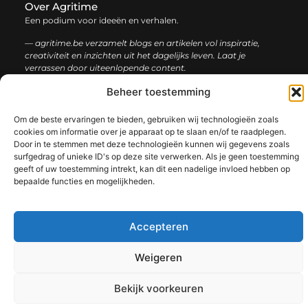
Over Agritime
Een podium voor ideeën en verhalen.
— agritime.be verzamelt blogs en artikelen vol inspiratie,
creativiteit en inzichten uit het dagelijks leven. Laat je
verrassen door uiteenlopende content.
Beheer toestemming
Onze
Bericht categorie
informatie
Om de beste ervaringen te bieden, gebruiken wij technologieën zoals
cookies om informatie over je apparaat op te slaan en/of te raadplegen.
SEO backlinks kopen: zo bouw je stap voor stap aan een sterke online autoriteit
Extra geld verdienen: ontdek slimme manieren om jouw inkomen te vergroten
Door in te stemmen met deze technologieën kunnen wij gegevens zoals
surfgedrag of unieke ID's op deze site verwerken. Als je geen toestemming
geeft of uw toestemming intrekt, kan dit een nadelige invloed hebben op
bepaalde functies en mogelijkheden.
@2025 www.agritime.be. All Right Reserved.​
Accepteren
Weigeren
Bekijk voorkeuren