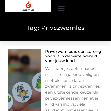
Tag: Privézwemles
Privézwemles is een sprong
vooruit in de waterwereld
voor jouw kind
Wanneer je zoekt naar een
manier om je kind veilig en
met plezier te leren
zwemmen, is privézwemles
een uitstekende keuze. Bij
privézwemlessen geniet je
kind van individuele
aandacht, wat essentieel is