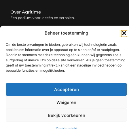
Over Agritime
Een podium voor ideeën en verhalen.
— agritime.be verzamelt blogs en artikelen vol inspiratie,
creativiteit en inzichten uit het dagelijks leven. Laat je
Beheer toestemming
verrassen door uiteenlopende content.
Om de beste ervaringen te bieden, gebruiken wij technologieën zoals
cookies om informatie over je apparaat op te slaan en/of te raadplegen.
Onze
Bericht categorie
Door in te stemmen met deze technologieën kunnen wij gegevens zoals
informatie
surfgedrag of unieke ID's op deze site verwerken. Als je geen toestemming
geeft of uw toestemming intrekt, kan dit een nadelige invloed hebben op
SEO backlinks kopen: zo bouw je stap voor stap aan een sterke online autoriteit
Extra geld verdienen: ontdek slimme manieren om jouw inkomen te vergroten
bepaalde functies en mogelijkheden.
Accepteren
@2025 www.agritime.be. All Right Reserved.​
Weigeren
Bekijk voorkeuren
Cookiebeleid