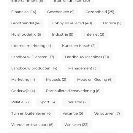
Entertainment
(5)
Eten en drinken
(20)
Financieel
(14)
Geschenken
(9)
Gezondheid
(25)
Groothandel
(14)
Hobby en vrije tijd
(40)
Horeca
(9)
Huishoudelijk
(6)
Industrie
(9)
Internet
(3)
Internet marketing
(4)
Kunst en Kitsch
(2)
Landbouw Diensten
(17)
Landbouw Machines
(10)
Landbouw producten
(14)
Management
(3)
Marketing
(4)
Meubels
(2)
Mode en Kleding
(6)
Onderwijs
(4)
Particuliere dienstverlening
(8)
Relatie
(2)
Sport
(6)
Toerisme
(2)
Tuin en buitenleven
(6)
Vakantie
(5)
Verbouwen
(7)
Vervoer en transport
(6)
Winkelen
(22)