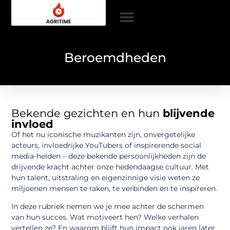
Beroemdheden
Bekende gezichten en hun
blijvende
invloed
Of het nu iconische muzikanten zijn, onvergetelijke
acteurs, invloedrijke YouTubers of inspirerende social
media-helden – deze bekende persoonlijkheden zijn de
drijvende kracht achter onze hedendaagse cultuur. Met
hun talent, uitstraling en eigenzinnige visie weten ze
miljoenen mensen te raken, te verbinden en te inspireren.
In deze rubriek nemen we je mee achter de schermen
van hun succes. Wat motiveert hen? Welke verhalen
vertellen ze? En waarom blijft hun impact ook jaren later