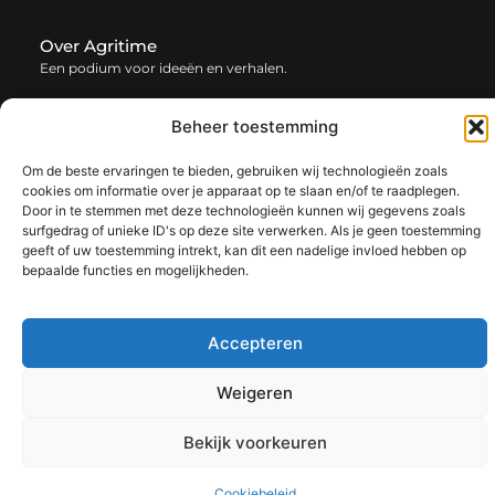
Over Agritime
Een podium voor ideeën en verhalen.
— agritime.be verzamelt blogs en artikelen vol inspiratie,
creativiteit en inzichten uit het dagelijks leven. Laat je
Beheer toestemming
verrassen door uiteenlopende content.
Om de beste ervaringen te bieden, gebruiken wij technologieën zoals
cookies om informatie over je apparaat op te slaan en/of te raadplegen.
Onze
Bericht categorie
Door in te stemmen met deze technologieën kunnen wij gegevens zoals
informatie
surfgedrag of unieke ID's op deze site verwerken. Als je geen toestemming
geeft of uw toestemming intrekt, kan dit een nadelige invloed hebben op
SEO backlinks kopen: zo bouw je stap voor stap aan een sterke online autoriteit
Extra geld verdienen: ontdek slimme manieren om jouw inkomen te vergroten
bepaalde functies en mogelijkheden.
Accepteren
@2025 www.agritime.be. All Right Reserved.​
Weigeren
Bekijk voorkeuren
Cookiebeleid