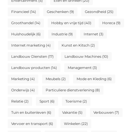
Entertainment
(5)
Eten en drinken
(20)
Financieel
(14)
Geschenken
(9)
Gezondheid
(25)
Groothandel
(14)
Hobby en vrije tijd
(40)
Horeca
(9)
Huishoudelijk
(6)
Industrie
(9)
Internet
(3)
Internet marketing
(4)
Kunst en Kitsch
(2)
Landbouw Diensten
(17)
Landbouw Machines
(10)
Landbouw producten
(14)
Management
(3)
Marketing
(4)
Meubels
(2)
Mode en Kleding
(6)
Onderwijs
(4)
Particuliere dienstverlening
(8)
Relatie
(2)
Sport
(6)
Toerisme
(2)
Tuin en buitenleven
(6)
Vakantie
(5)
Verbouwen
(7)
Vervoer en transport
(6)
Winkelen
(22)