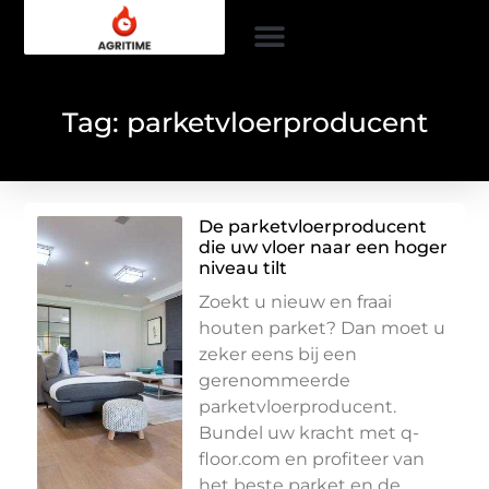
Tag: parketvloerproducent
De parketvloerproducent
die uw vloer naar een hoger
niveau tilt
Zoekt u nieuw en fraai
houten parket? Dan moet u
zeker eens bij een
gerenommeerde
parketvloerproducent.
Bundel uw kracht met q-
floor.com en profiteer van
het beste parket en de