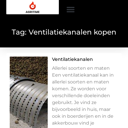
Tag: Ventilatiekanalen kopen
Ventilatiekanalen
Allerlei soorten en maten
Een ventilatiekanaal kan in
allerlei soorten en maten
komen. Ze worden voor
verschillende doeleinden
gebruikt. Je vind ze
bijvoorbeeld in huis, maar
ook in boerderijen en in de
akkerbouw vind je