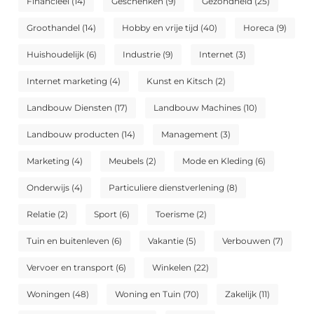
Financieel
(14)
Geschenken
(9)
Gezondheid
(25)
Groothandel
(14)
Hobby en vrije tijd
(40)
Horeca
(9)
Huishoudelijk
(6)
Industrie
(9)
Internet
(3)
Internet marketing
(4)
Kunst en Kitsch
(2)
Landbouw Diensten
(17)
Landbouw Machines
(10)
Landbouw producten
(14)
Management
(3)
Marketing
(4)
Meubels
(2)
Mode en Kleding
(6)
Onderwijs
(4)
Particuliere dienstverlening
(8)
Relatie
(2)
Sport
(6)
Toerisme
(2)
Tuin en buitenleven
(6)
Vakantie
(5)
Verbouwen
(7)
Vervoer en transport
(6)
Winkelen
(22)
Woningen
(48)
Woning en Tuin
(70)
Zakelijk
(11)