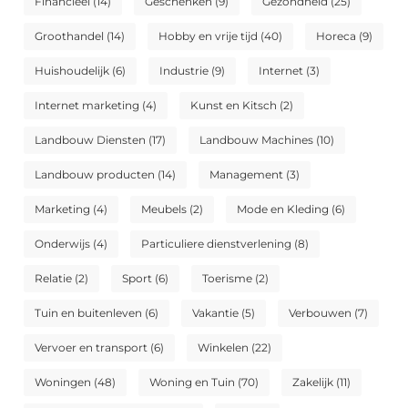
Financieel
(14)
Geschenken
(9)
Gezondheid
(25)
Groothandel
(14)
Hobby en vrije tijd
(40)
Horeca
(9)
Huishoudelijk
(6)
Industrie
(9)
Internet
(3)
Internet marketing
(4)
Kunst en Kitsch
(2)
Landbouw Diensten
(17)
Landbouw Machines
(10)
Landbouw producten
(14)
Management
(3)
Marketing
(4)
Meubels
(2)
Mode en Kleding
(6)
Onderwijs
(4)
Particuliere dienstverlening
(8)
Relatie
(2)
Sport
(6)
Toerisme
(2)
Tuin en buitenleven
(6)
Vakantie
(5)
Verbouwen
(7)
Vervoer en transport
(6)
Winkelen
(22)
Woningen
(48)
Woning en Tuin
(70)
Zakelijk
(11)