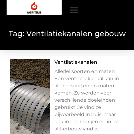
Tag: Ventilatiekanalen gebouw
Ventilatiekanalen
Allerlei soorten en maten
Een ventilatiekanaal kan in
allerlei soorten en maten
komen. Ze worden voor
verschillende doeleinden
gebruikt. Je vind ze
bijvoorbeeld in huis, maar
ook in boerderijen en in de
akkerbouw vind je