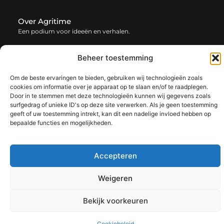
Over Agritime
Een podium voor ideeën en verhalen.
— agritime.be verzamelt blogs en artikelen vol inspiratie,
creativiteit en inzichten uit het dagelijks leven. Laat je
Beheer toestemming
verrassen door uiteenlopende content.
Om de beste ervaringen te bieden, gebruiken wij technologieën zoals
cookies om informatie over je apparaat op te slaan en/of te raadplegen.
Onze
Bericht categorie
Door in te stemmen met deze technologieën kunnen wij gegevens zoals
informatie
surfgedrag of unieke ID's op deze site verwerken. Als je geen toestemming
geeft of uw toestemming intrekt, kan dit een nadelige invloed hebben op
SEO backlinks kopen: zo bouw je stap voor stap aan een sterke online autoriteit
Extra geld verdienen: ontdek slimme manieren om jouw inkomen te vergroten
bepaalde functies en mogelijkheden.
Accepteren
@2025 www.agritime.be. All Right Reserved.​
Weigeren
Bekijk voorkeuren
Cookiebeleid