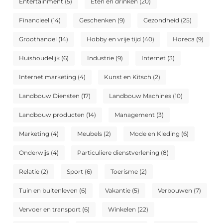
Entertainment
(5)
Eten en drinken
(20)
Financieel
(14)
Geschenken
(9)
Gezondheid
(25)
Groothandel
(14)
Hobby en vrije tijd
(40)
Horeca
(9)
Huishoudelijk
(6)
Industrie
(9)
Internet
(3)
Internet marketing
(4)
Kunst en Kitsch
(2)
Landbouw Diensten
(17)
Landbouw Machines
(10)
Landbouw producten
(14)
Management
(3)
Marketing
(4)
Meubels
(2)
Mode en Kleding
(6)
Onderwijs
(4)
Particuliere dienstverlening
(8)
Relatie
(2)
Sport
(6)
Toerisme
(2)
Tuin en buitenleven
(6)
Vakantie
(5)
Verbouwen
(7)
Vervoer en transport
(6)
Winkelen
(22)