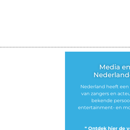
Media e
Nederlande
Nederland heeft een
van zangers en acteu
bekende persoon
entertainment- en mo
❝
Ontdek hier de v