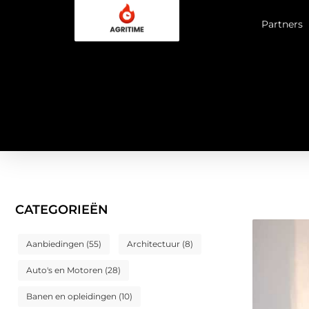
Partners
CATEGORIEËN
Aanbiedingen
(55)
Architectuur
(8)
Auto's en Motoren
(28)
Banen en opleidingen
(10)