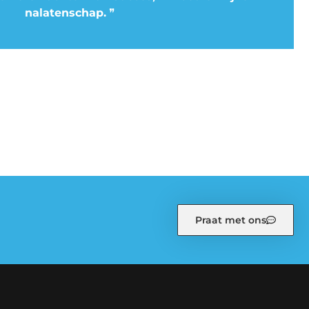
nalatenschap.
❞
Praat met ons