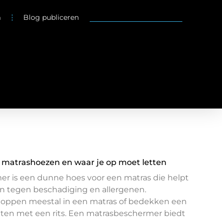
m
Blog publiceren
n matrashoezen en waar je op moet letten
 is een dunne hoes voor een matras die helpt
 tegen beschadiging en allergenen.
oppen meestal in een matras of bedekken een
uiten met een rits. Een matrasbeschermer biedt