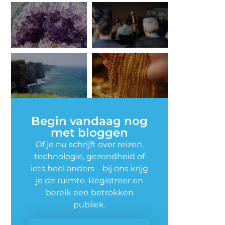
Begin vandaag nog
met bloggen
Of je nu schrijft over reizen,
technologie, gezondheid of
iets heel anders – bij ons krijg
je de ruimte. Registreer en
bereik een betrokken
publiek.