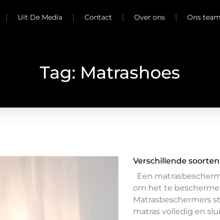
Uit De Media
Contact
Over ons
Ons tea
Tag: Matrashoes
Verschillende soorte
Een matrasbeschermer
om het te beschermen
Matrasbeschermers st
matras volledig en sl