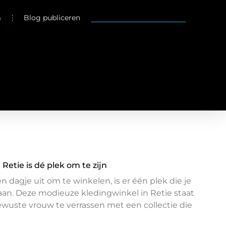
m
Blog publiceren
Retie is dé plek om te zijn
n dagje uit om te winkelen, is er één plek die je
aan. Deze modieuze kledingwinkel in Retie staat
wuste vrouw te verrassen met een collectie die