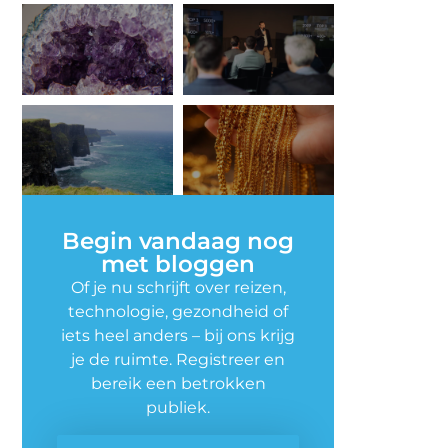
Begin vandaag nog
met bloggen
Of je nu schrijft over reizen,
technologie, gezondheid of
iets heel anders – bij ons krijg
je de ruimte. Registreer en
bereik een betrokken
publiek.