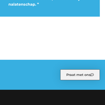
nalatenschap.
❞
Praat met ons