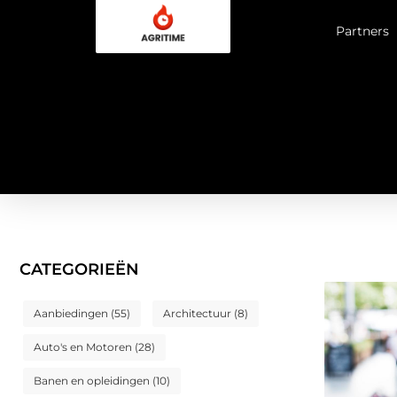
Partners
CATEGORIEËN
Aanbiedingen
(55)
Architectuur
(8)
Auto's en Motoren
(28)
Banen en opleidingen
(10)