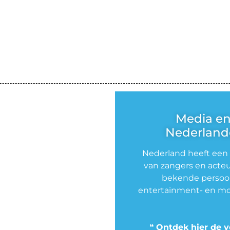
Media e
Nederlande
Nederland heeft een
van zangers en acteu
bekende persoon
entertainment- en mo
❝
Ontdek hier de v