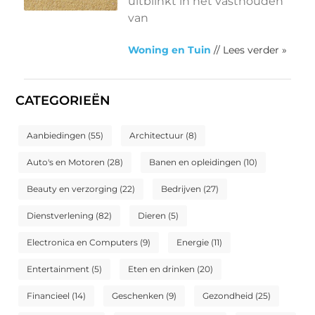
uitblinkt in het vasthouden
van
Woning en Tuin
// Lees verder »
CATEGORIEËN
Aanbiedingen
(55)
Architectuur
(8)
Auto's en Motoren
(28)
Banen en opleidingen
(10)
Beauty en verzorging
(22)
Bedrijven
(27)
Dienstverlening
(82)
Dieren
(5)
Electronica en Computers
(9)
Energie
(11)
Entertainment
(5)
Eten en drinken
(20)
Financieel
(14)
Geschenken
(9)
Gezondheid
(25)