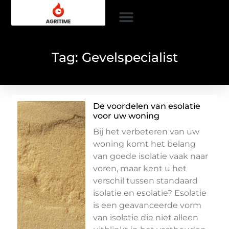
Tag: Gevelspecialist
De voordelen van esolatie
voor uw woning
Bij het verbeteren van uw
woning komt het belang
van goede isolatie vaak naar
voren, maar kent u het
verschil tussen standaard
isolatie en esolatie? Esolatie
is een geavanceerde vorm
van isolatie die niet alleen