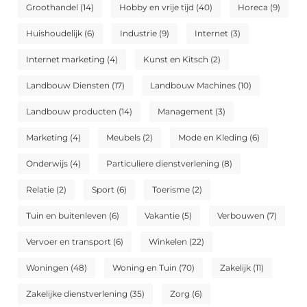
Groothandel
(14)
Hobby en vrije tijd
(40)
Horeca
(9)
Huishoudelijk
(6)
Industrie
(9)
Internet
(3)
Internet marketing
(4)
Kunst en Kitsch
(2)
Landbouw Diensten
(17)
Landbouw Machines
(10)
Landbouw producten
(14)
Management
(3)
Marketing
(4)
Meubels
(2)
Mode en Kleding
(6)
Onderwijs
(4)
Particuliere dienstverlening
(8)
Relatie
(2)
Sport
(6)
Toerisme
(2)
Tuin en buitenleven
(6)
Vakantie
(5)
Verbouwen
(7)
Vervoer en transport
(6)
Winkelen
(22)
Woningen
(48)
Woning en Tuin
(70)
Zakelijk
(11)
Zakelijke dienstverlening
(35)
Zorg
(6)