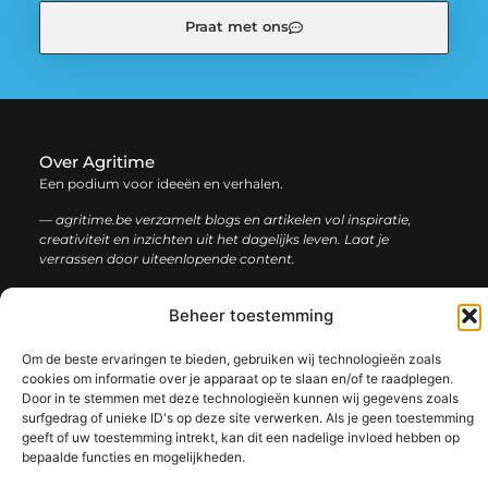
Praat met ons
Over Agritime
Een podium voor ideeën en verhalen.
— agritime.be verzamelt blogs en artikelen vol inspiratie,
creativiteit en inzichten uit het dagelijks leven. Laat je
verrassen door uiteenlopende content.
Onze
Beheer toestemming
Bericht categorie
informatie
Om de beste ervaringen te bieden, gebruiken wij technologieën zoals
SEO backlinks kopen: zo bouw je stap voor stap aan een sterke online autoriteit
Extra geld verdienen: ontdek slimme manieren om jouw inkomen te vergroten
cookies om informatie over je apparaat op te slaan en/of te raadplegen.
Door in te stemmen met deze technologieën kunnen wij gegevens zoals
surfgedrag of unieke ID's op deze site verwerken. Als je geen toestemming
geeft of uw toestemming intrekt, kan dit een nadelige invloed hebben op
bepaalde functies en mogelijkheden.
@2025 www.agritime.be. All Right Reserved.​