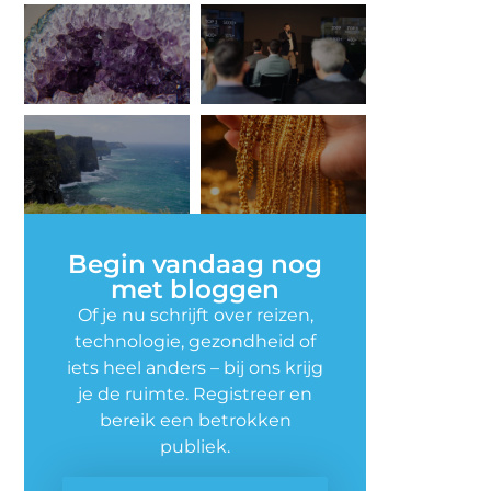
Begin vandaag nog
met bloggen
Of je nu schrijft over reizen,
technologie, gezondheid of
iets heel anders – bij ons krijg
je de ruimte. Registreer en
bereik een betrokken
publiek.