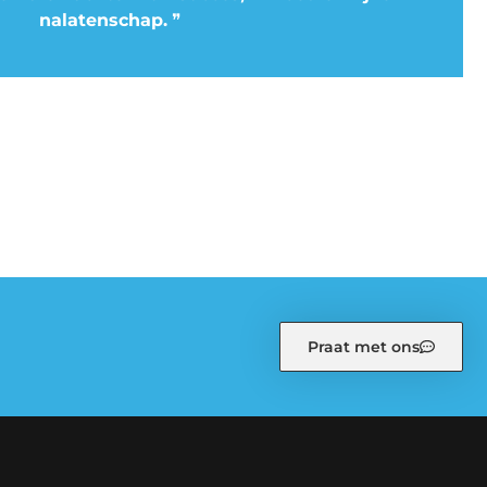
nalatenschap.
❞
Praat met ons