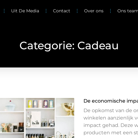
Uit De Media
Contact
Over ons
Ons tea
Categorie: Cadeau
De economische impac
De opkomst van de on
winkelen aanzienlijk 
impact gehad. Deze w
producten met een st