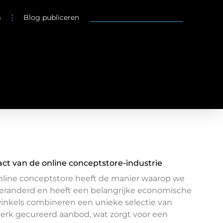
m
Blog publiceren
t van de online conceptstore-industrie
line conceptstore heeft de manier waarop we
veranderd en heeft een belangrijke economische
inkels combineren een unieke selectie van
erk gecureerd aanbod, wat zorgt voor een