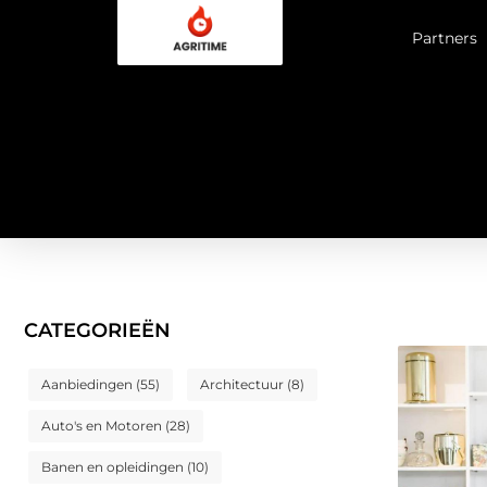
Partners
CATEGORIEËN
Aanbiedingen
(55)
Architectuur
(8)
Auto's en Motoren
(28)
Banen en opleidingen
(10)