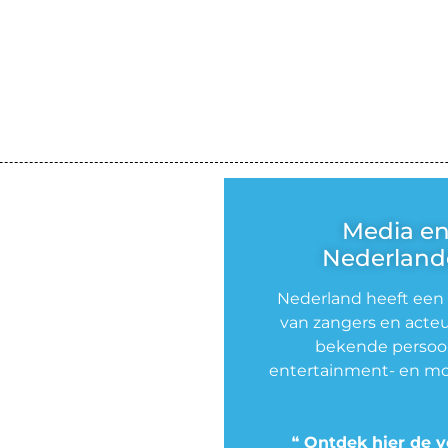
Media e
Nederlande
Nederland heeft een
van zangers en acteu
bekende persoon
entertainment- en mo
❝
Ontdek hier de v