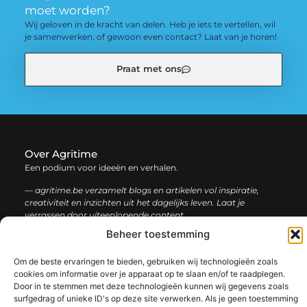
moet worden?
Wij geloven in de kracht van delen. Heb je iets te vertellen, wil
je samenwerken, of gewoon even contact? Laat van je horen!
Praat met ons
Over Agritime
Een podium voor ideeën en verhalen.
— agritime.be verzamelt blogs en artikelen vol inspiratie,
creativiteit en inzichten uit het dagelijks leven. Laat je
verrassen door uiteenlopende content.
Beheer toestemming
Onze
Bericht categorie
Om de beste ervaringen te bieden, gebruiken wij technologieën zoals
informatie
cookies om informatie over je apparaat op te slaan en/of te raadplegen.
Door in te stemmen met deze technologieën kunnen wij gegevens zoals
SEO backlinks kopen: zo bouw je stap voor stap aan een sterke online autoriteit
Extra geld verdienen: ontdek slimme manieren om jouw inkomen te vergroten
surfgedrag of unieke ID's op deze site verwerken. Als je geen toestemming