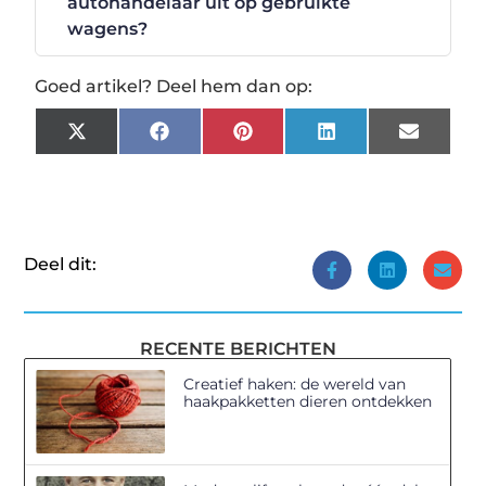
autohandelaar uit op gebruikte
wagens?
Goed artikel? Deel hem dan op:
X
Facebook
Pinterest
LinkedIn
Email
(Twitter)
Deel dit:
RECENTE BERICHTEN
Creatief haken: de wereld van
haakpakketten dieren ontdekken