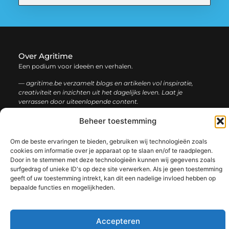
Over Agritime
Een podium voor ideeën en verhalen.
— agritime.be verzamelt blogs en artikelen vol inspiratie,
creativiteit en inzichten uit het dagelijks leven. Laat je
verrassen door uiteenlopende content.
Beheer toestemming
Onze
Bericht categorie
informatie
Om de beste ervaringen te bieden, gebruiken wij technologieën zoals
cookies om informatie over je apparaat op te slaan en/of te raadplegen.
SEO backlinks kopen: zo bouw je stap voor stap aan een sterke online autoriteit
Extra geld verdienen: ontdek slimme manieren om jouw inkomen te vergroten
Door in te stemmen met deze technologieën kunnen wij gegevens zoals
surfgedrag of unieke ID's op deze site verwerken. Als je geen toestemming
geeft of uw toestemming intrekt, kan dit een nadelige invloed hebben op
bepaalde functies en mogelijkheden.
@2025 www.agritime.be. All Right Reserved.​
Accepteren