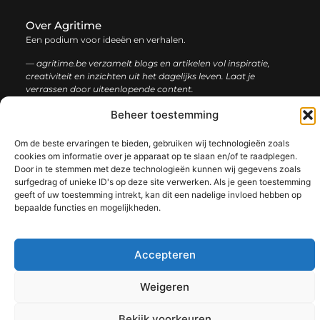
Over Agritime
Een podium voor ideeën en verhalen.
— agritime.be verzamelt blogs en artikelen vol inspiratie,
creativiteit en inzichten uit het dagelijks leven. Laat je
verrassen door uiteenlopende content.
Beheer toestemming
Onze
Bericht categorie
informatie
Om de beste ervaringen te bieden, gebruiken wij technologieën zoals
cookies om informatie over je apparaat op te slaan en/of te raadplegen.
SEO backlinks kopen: zo bouw je stap voor stap aan een sterke online autoriteit
Extra geld verdienen: ontdek slimme manieren om jouw inkomen te vergroten
Door in te stemmen met deze technologieën kunnen wij gegevens zoals
surfgedrag of unieke ID's op deze site verwerken. Als je geen toestemming
geeft of uw toestemming intrekt, kan dit een nadelige invloed hebben op
bepaalde functies en mogelijkheden.
@2025 www.agritime.be. All Right Reserved.​
Accepteren
Weigeren
Bekijk voorkeuren