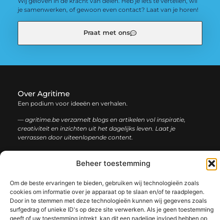
Wij geloven in de kracht van delen. Heb je iets te vertellen, wil
je samenwerken, of gewoon even contact? Laat van je horen!
Praat met ons
Over Agritime
Een podium voor ideeën en verhalen.
— agritime.be verzamelt blogs en artikelen vol inspiratie,
creativiteit en inzichten uit het dagelijks leven. Laat je
verrassen door uiteenlopende content.
Onze
Beheer toestemming
Bericht categorie
informatie
Om de beste ervaringen te bieden, gebruiken wij technologieën zoals
SEO backlinks kopen: zo bouw je stap voor stap aan een sterke online autoriteit
Extra geld verdienen: ontdek slimme manieren om jouw inkomen te vergroten
cookies om informatie over je apparaat op te slaan en/of te raadplegen.
Door in te stemmen met deze technologieën kunnen wij gegevens zoals
surfgedrag of unieke ID's op deze site verwerken. Als je geen toestemming
geeft of uw toestemming intrekt, kan dit een nadelige invloed hebben op