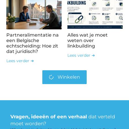
Partneralimentatie na
Alles wat je moet
een Belgische
weten over
echtscheiding: Hoe zit
linkbuilding
dat juridisch?
Lees verder ➜
Lees verder ➜
Winkelen
Vragen, ideeën of een verhaal
dat verteld
moet worden?