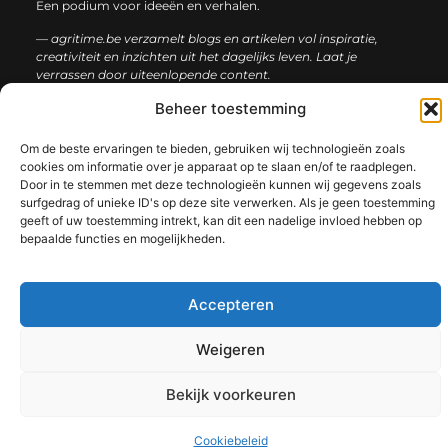
Een podium voor ideeën en verhalen.
— agritime.be verzamelt blogs en artikelen vol inspiratie,
creativiteit en inzichten uit het dagelijks leven. Laat je
verrassen door uiteenlopende content.
Beheer toestemming
Onze
Bericht categorie
informatie
Om de beste ervaringen te bieden, gebruiken wij technologieën zoals
cookies om informatie over je apparaat op te slaan en/of te raadplegen.
SEO backlinks kopen: zo bouw je stap voor stap aan een sterke online autoriteit
Extra geld verdienen: ontdek slimme manieren om jouw inkomen te vergroten
Door in te stemmen met deze technologieën kunnen wij gegevens zoals
surfgedrag of unieke ID's op deze site verwerken. Als je geen toestemming
geeft of uw toestemming intrekt, kan dit een nadelige invloed hebben op
bepaalde functies en mogelijkheden.
@2025 www.agritime.be. All Right Reserved.​
Accepteren
Weigeren
Bekijk voorkeuren
Cookiebeleid