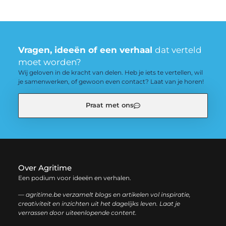
Vragen, ideeën of een verhaal
dat verteld
moet worden?
Wij geloven in de kracht van delen. Heb je iets te vertellen, wil
je samenwerken, of gewoon even contact? Laat van je horen!
Praat met ons
Over Agritime
Een podium voor ideeën en verhalen.
— agritime.be verzamelt blogs en artikelen vol inspiratie,
creativiteit en inzichten uit het dagelijks leven. Laat je
verrassen door uiteenlopende content.