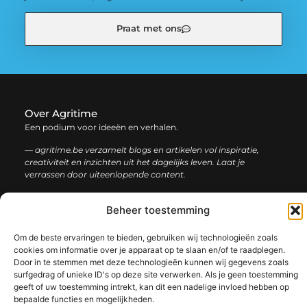
Praat met ons
Over Agritime
Een podium voor ideeën en verhalen.
— agritime.be verzamelt blogs en artikelen vol inspiratie,
creativiteit en inzichten uit het dagelijks leven. Laat je
verrassen door uiteenlopende content.
Onze
Beheer toestemming
Bericht categorie
informatie
Om de beste ervaringen te bieden, gebruiken wij technologieën zoals
SEO backlinks kopen: zo bouw je stap voor stap aan een sterke online autoriteit
Extra geld verdienen: ontdek slimme manieren om jouw inkomen te vergroten
cookies om informatie over je apparaat op te slaan en/of te raadplegen.
Door in te stemmen met deze technologieën kunnen wij gegevens zoals
surfgedrag of unieke ID's op deze site verwerken. Als je geen toestemming
geeft of uw toestemming intrekt, kan dit een nadelige invloed hebben op
bepaalde functies en mogelijkheden.