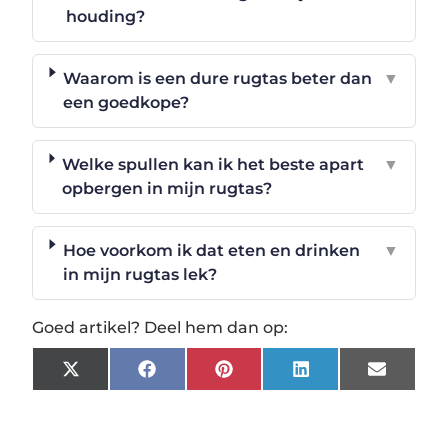
houding?
Waarom is een dure rugtas beter dan
▼
een goedkope?
Welke spullen kan ik het beste apart
▼
opbergen in mijn rugtas?
Hoe voorkom ik dat eten en drinken
▼
in mijn rugtas lek?
Goed artikel? Deel hem dan op:
X
Facebook
Pinterest
LinkedIn
Email
(Twitter)