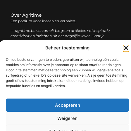
Over Agritime
Een podium voor ideeën en verhalen.
— agritime.be verzamelt blogs en artikelen vol inspiratie,
creativiteit en inzichten uit het dagelijks leven. Laat je
verrassen door uiteenlopende content.
Beheer toestemming
Onze
Bericht categorie
Om de beste ervaringen te bieden, gebruiken wij technologieën zoals
informatie
cookies om informatie over je apparaat op te slaan en/of te raadplegen.
Door in te stemmen met deze technologieën kunnen wij gegevens zoals
SEO backlinks kopen: zo bouw je stap voor stap aan een sterke online autoriteit
Extra geld verdienen: ontdek slimme manieren om jouw inkomen te vergroten
surfgedrag of unieke ID's op deze site verwerken. Als je geen toestemming
geeft of uw toestemming intrekt, kan dit een nadelige invloed hebben op
bepaalde functies en mogelijkheden.
@2025 www.agritime.be. All Right Reserved.​
Accepteren
Weigeren