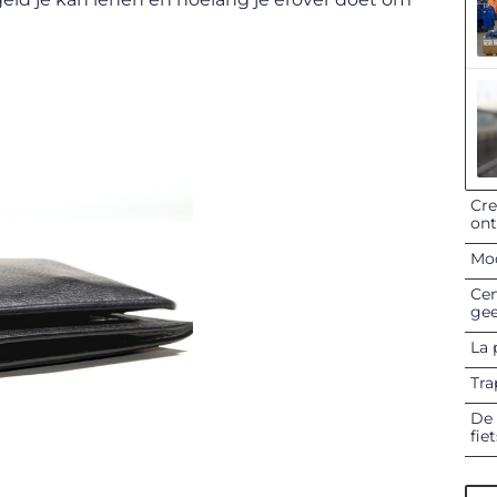
Cre
on
Mod
Cen
gee
La 
Tra
De 
fie