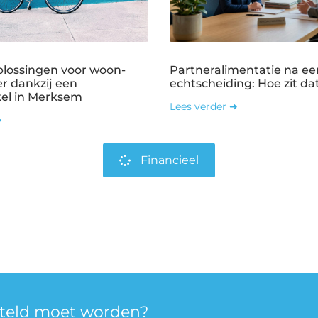
plossingen voor woon-
Partneralimentatie na ee
r dankzij een
echtscheiding: Hoe zit dat
kel in Merksem
Lees verder ➜
➜
Financieel
rteld moet worden?