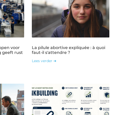
open voor
La pilule abortive expliquée : à quoi
g geeft rust
faut-il s'attendre ?
Lees verder ➜