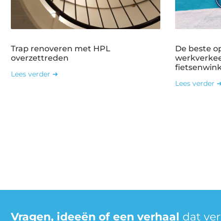
Trap renoveren met HPL
De beste o
overzettreden
werkverkee
fietsenwin
Lees verder ➜
Lees verder 
Vragen, ideeën of een verhaal
dat ve