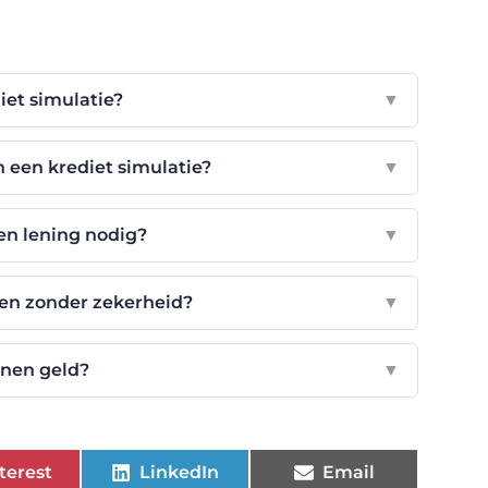
iet simulatie?
▼
n een krediet simulatie?
▼
en lening nodig?
▼
nen zonder zekerheid?
▼
enen geld?
▼
terest
LinkedIn
Email