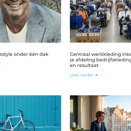
estyle onder één dak
Centraal werkkleding ink
je afdeling bedrijfskledin
➜
en resultaat
Lees verder ➜