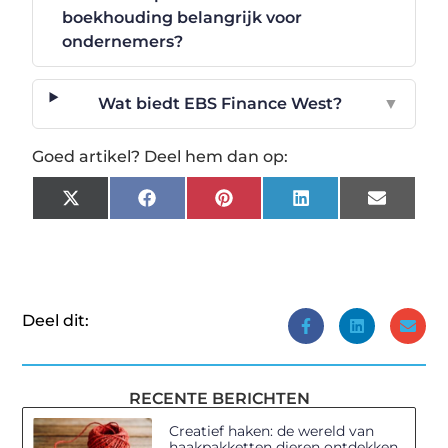
boekhouding belangrijk voor
ondernemers?
Wat biedt EBS Finance West?
▼
Goed artikel? Deel hem dan op:
X
Facebook
Pinterest
LinkedIn
Email
(Twitter)
Deel dit:
RECENTE BERICHTEN
Creatief haken: de wereld van
haakpakketten dieren ontdekken