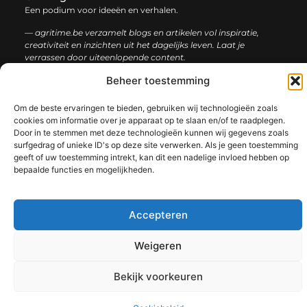
Een podium voor ideeën en verhalen.
— agritime.be verzamelt blogs en artikelen vol inspiratie,
creativiteit en inzichten uit het dagelijks leven. Laat je
verrassen door uiteenlopende content.
Beheer toestemming
Onze
Bericht categorie
informatie
Om de beste ervaringen te bieden, gebruiken wij technologieën zoals
cookies om informatie over je apparaat op te slaan en/of te raadplegen.
SEO backlinks kopen: zo bouw je stap voor stap aan een sterke online autoriteit
Extra geld verdienen: ontdek slimme manieren om jouw inkomen te vergroten
Door in te stemmen met deze technologieën kunnen wij gegevens zoals
surfgedrag of unieke ID's op deze site verwerken. Als je geen toestemming
geeft of uw toestemming intrekt, kan dit een nadelige invloed hebben op
bepaalde functies en mogelijkheden.
@2025 www.agritime.be. All Right Reserved.​
Accepteren
Weigeren
Bekijk voorkeuren