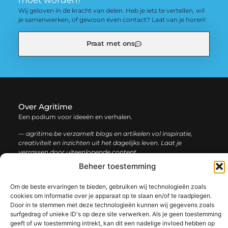
moet worden?
Wij geloven in de kracht van delen. Heb je iets te vertellen, wil
je samenwerken, of gewoon even contact? Laat van je horen!
Praat met ons
Over Agritime
Een podium voor ideeën en verhalen.
— agritime.be verzamelt blogs en artikelen vol inspiratie,
creativiteit en inzichten uit het dagelijks leven. Laat je
verrassen door uiteenlopende content.
Beheer toestemming
Onze
Bericht categorie
Om de beste ervaringen te bieden, gebruiken wij technologieën zoals
informatie
cookies om informatie over je apparaat op te slaan en/of te raadplegen.
Door in te stemmen met deze technologieën kunnen wij gegevens zoals
SEO backlinks kopen: zo bouw je stap voor stap aan een sterke online autoriteit
Extra geld verdienen: ontdek slimme manieren om jouw inkomen te vergroten
surfgedrag of unieke ID's op deze site verwerken. Als je geen toestemming
geeft of uw toestemming intrekt, kan dit een nadelige invloed hebben op