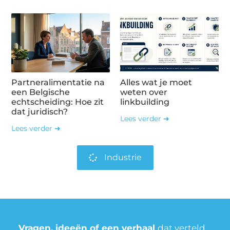
Partneralimentatie na
Alles wat je moet
een Belgische
weten over
echtscheiding: Hoe zit
linkbuilding
dat juridisch?
Lees verder ➜
Lees verder ➜
Industrie
Vragen, ideeën of een verhaal
dat verteld