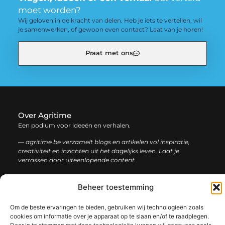
moet worden?
Wij geloven in de kracht van delen. Heb je iets te vertellen, wil
je samenwerken, of gewoon even contact? Laat van je horen!
Praat met ons
Over Agritime
Een podium voor ideeën en verhalen.
— agritime.be verzamelt blogs en artikelen vol inspiratie,
creativiteit en inzichten uit het dagelijks leven. Laat je
verrassen door uiteenlopende content.
Onze
Beheer toestemming
Bericht categorie
informatie
Om de beste ervaringen te bieden, gebruiken wij technologieën zoals
SEO backlinks kopen: zo bouw je stap voor stap aan een sterke online autoriteit
Extra geld verdienen: ontdek slimme manieren om jouw inkomen te vergroten
cookies om informatie over je apparaat op te slaan en/of te raadplegen.