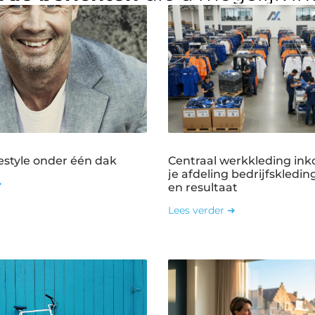
estyle onder één dak
Centraal werkkleding ink
je afdeling bedrijfskledin
➜
en resultaat
Lees verder ➜