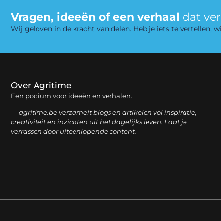
Vragen, ideeën of een verhaal
dat ve
Wij geloven in de kracht van delen. Heb je iets te vertellen,
Over Agritime
Een podium voor ideeën en verhalen.
— agritime.be verzamelt blogs en artikelen vol inspiratie,
creativiteit en inzichten uit het dagelijks leven. Laat je
verrassen door uiteenlopende content.