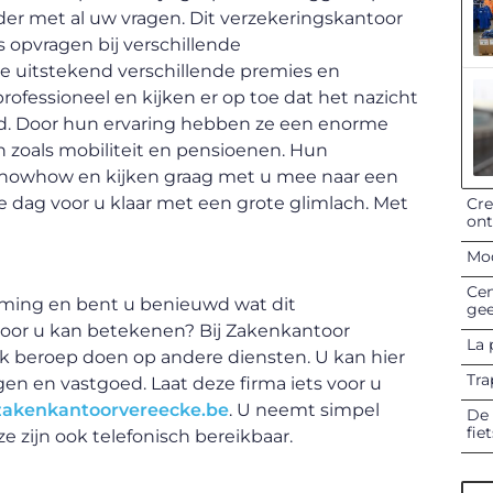
der met al uw vragen. Dit verzekeringskantoor
s opvragen bij verschillende
e uitstekend verschillende premies en
ofessioneel en kijken er op toe dat het nazicht
urd. Door hun ervaring hebben ze een enorme
 zoals mobiliteit en pensioenen. Hun
owhow en kijken graag met u mee naar een
ke dag voor u klaar met een grote glimlach. Met
Cre
on
Mod
Cen
eming en bent u benieuwd wat dit
gee
oor u kan betekenen? Bij Zakenkantoor
La 
ok beroep doen op andere diensten. U kan hier
Tra
en en vastgoed. Laat deze firma iets voor u
zakenkantoorvereecke.be
. U neemt simpel
De 
fie
 zijn ook telefonisch bereikbaar.