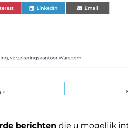
terest
LinkedIn
Email
ning
,
verzekeringskantoor Waregem
gië
rde berichten
die u mogelijk in