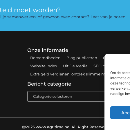
rteld moet worden?
 wil je samenwerken, of gewoon even contact? Laat van je horen!
Onze informatie
Beroemdheden
Blog publiceren
Contact
Coo
Website index
Uit De Media
SEO backlinks kopen
Om de beste
Extra geld verdienen: ontdek slimme manieren om 
informatie o
deze techno
Bericht categorie
verwerken. 
nadelige in
Acc
@2025 www.agritime.be. All Right Reserved.​