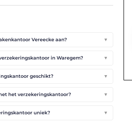
Zakenkantoor Vereecke aan?
▼
t verzekeringskantoor in Waregem?
▼
ringskantoor geschikt?
▼
et het verzekeringskantoor?
▼
eringskantoor uniek?
▼