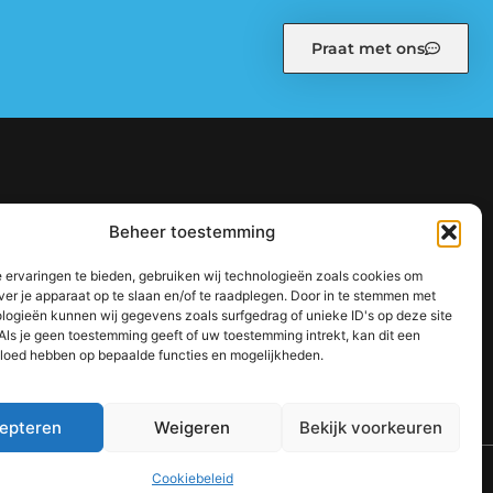
Praat met ons
kiebeleid (EU)
Ons team
Over ons
Partners
Beheer toestemming
: zo bouw je stap voor stap aan een sterke online autoriteit
 ervaringen te bieden, gebruiken wij technologieën zoals cookies om
jouw inkomen te vergroten
ver je apparaat op te slaan en/of te raadplegen. Door in te stemmen met
logieën kunnen wij gegevens zoals surfgedrag of unieke ID's op deze site
Als je geen toestemming geeft of uw toestemming intrekt, kan dit een
vloed hebben op bepaalde functies en mogelijkheden.
epteren
Weigeren
Bekijk voorkeuren
TOP
Cookiebeleid