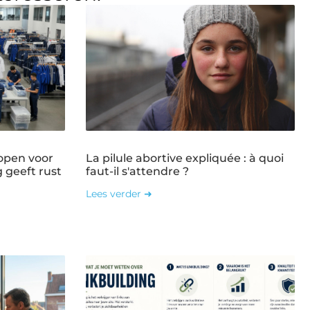
open voor
La pilule abortive expliquée : à quoi
g geeft rust
faut-il s'attendre ?
Lees verder ➜