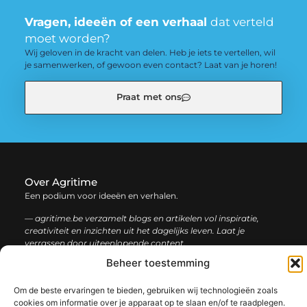
Vragen, ideeën of een verhaal
dat verteld
moet worden?
Wij geloven in de kracht van delen. Heb je iets te vertellen, wil
je samenwerken, of gewoon even contact? Laat van je horen!
Praat met ons
Over Agritime
Een podium voor ideeën en verhalen.
— agritime.be verzamelt blogs en artikelen vol inspiratie,
creativiteit en inzichten uit het dagelijks leven. Laat je
verrassen door uiteenlopende content.
Beheer toestemming
Onze
Bericht categorie
Om de beste ervaringen te bieden, gebruiken wij technologieën zoals
informatie
cookies om informatie over je apparaat op te slaan en/of te raadplegen.