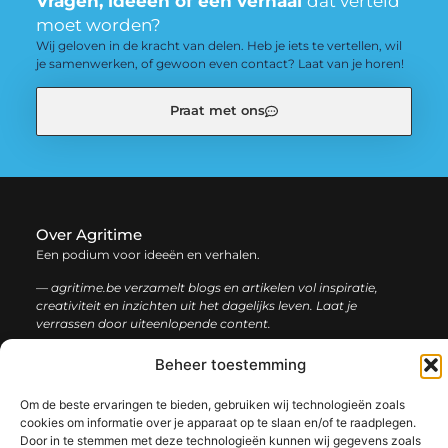
Vragen, ideeën of een verhaal
dat verteld
moet worden?
Wij geloven in de kracht van delen. Heb je iets te vertellen, wil
je samenwerken, of gewoon even contact? Laat van je horen!
Praat met ons
Over Agritime
Een podium voor ideeën en verhalen.
— agritime.be verzamelt blogs en artikelen vol inspiratie,
creativiteit en inzichten uit het dagelijks leven. Laat je
verrassen door uiteenlopende content.
Beheer toestemming
Onze
Bericht categorie
informatie
Om de beste ervaringen te bieden, gebruiken wij technologieën zoals
cookies om informatie over je apparaat op te slaan en/of te raadplegen.
SEO backlinks kopen: zo bouw je stap voor stap aan een sterke online autoriteit
Extra geld verdienen: ontdek slimme manieren om jouw inkomen te vergroten
Door in te stemmen met deze technologieën kunnen wij gegevens zoals